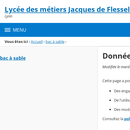
Panneau de gestion des cookies
Lycée des métiers Jacques de Flessel
Menu de la rubrique
Contenu
Lyon
MENU
Vous êtes ici :
Accueil
›
bac à sable
›
Donnée
bac à sable
Modifiée le mard
Cette page a pou
Des enga
De l'util
Des modal
Consultez la
po