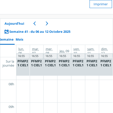
Imprimer
Aujourd’hui
Semaine 41 - du 06 au 12 Octobre 2025
Semaine
Mois
lun.
mar.
mer.
ven.
sam.
dim.
jeu.
09
06
07
08
10
11
12
16:55
16:55
16:55
16:55
16:55
16:55
16:55
PFMP2
PFMP2
PFMP2
PFMP2
PFMP2
PFMP2
PFMP2
Sur la
1 CIEL1
1 CIEL1
1 CIEL1
1 CIEL1
1 CIEL1
1 CIEL1
1 CIEL1
journée
08h
09h