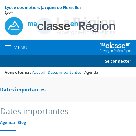
Panneau de gestion des cookies
Lycée des métiers Jacques de Flesselles
Menu de la rubrique
Contenu
Lyon
MENU
Se connecter
Vous êtes ici :
Accueil
›
Dates importantes
›
Agenda
Dates importantes
Dates importantes
Agenda
Blog