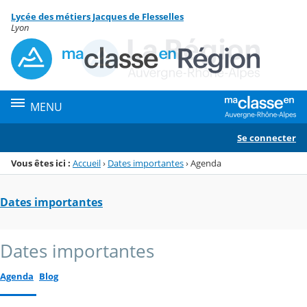
Panneau de gestion des cookies
Lycée des métiers Jacques de Flesselles
Menu de la rubrique
Contenu
Lyon
MENU
Se connecter
Vous êtes ici :
Accueil
›
Dates importantes
›
Agenda
Dates importantes
Dates importantes
Agenda
Blog