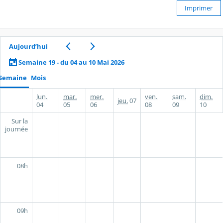
Imprimer
Aujourd’hui
Semaine 19 - du 04 au 10 Mai 2026
Semaine
Mois
lun.
mar.
mer.
ven.
sam.
dim.
jeu.
07
04
05
06
08
09
10
Sur la
journée
08h
09h