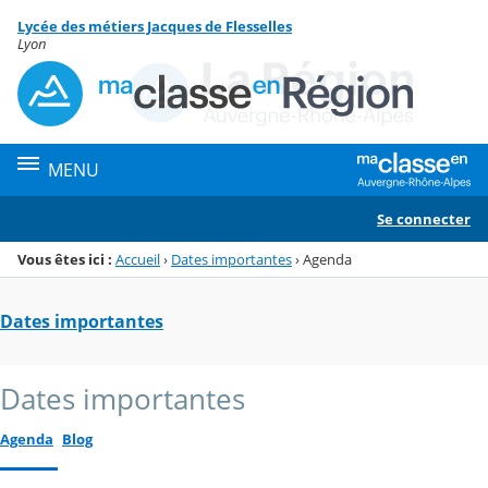
Panneau de gestion des cookies
Lycée des métiers Jacques de Flesselles
Menu de la rubrique
Contenu
Lyon
MENU
Se connecter
Vous êtes ici :
Accueil
›
Dates importantes
›
Agenda
Dates importantes
Dates importantes
Agenda
Blog