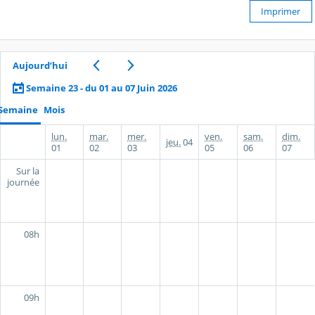
Imprimer
Aujourd’hui
Semaine 23 - du 01 au 07 Juin 2026
Semaine
Mois
lun.
mar.
mer.
ven.
sam.
dim.
jeu.
04
01
02
03
05
06
07
Sur la
journée
08h
09h