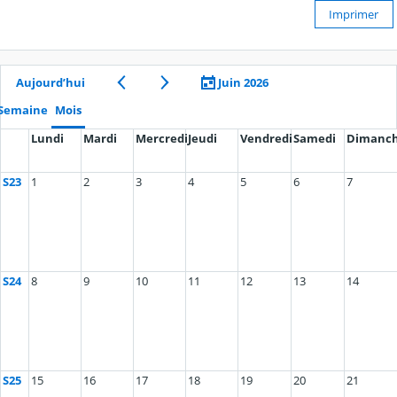
Imprimer
Aujourd’hui
Juin 2026
Semaine
Mois
Lundi
Mardi
Mercredi
Jeudi
Vendredi
Samedi
Dimanc
S23
1
2
3
4
5
6
7
S24
8
9
10
11
12
13
14
S25
15
16
17
18
19
20
21