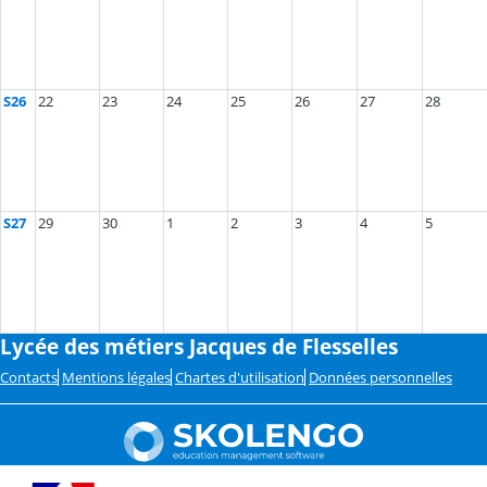
S26
22
23
24
25
26
27
28
S27
29
30
1
2
3
4
5
Lycée des métiers Jacques de Flesselles
Contacts
Mentions légales
Chartes d'utilisation
Données personnelles