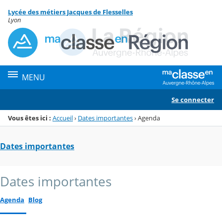
Panneau de gestion des cookies
Lycée des métiers Jacques de Flesselles
Menu de la rubrique
Contenu
Lyon
MENU
Se connecter
Vous êtes ici :
Accueil
›
Dates importantes
›
Agenda
Dates importantes
Dates importantes
Agenda
Blog