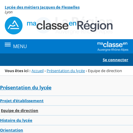
Panneau de gestion des cookies
Lycée des métiers Jacques de Flesselles
Menu de la rubrique
Contenu
Lyon
MENU
Se connecter
Vous êtes ici :
Accueil
›
Présentation du lycée
›
Equipe de direction
Présentation du lycée
Projet d'établissement
Equipe de direction
Histoire du lycée
Orientation