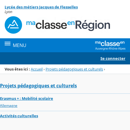
Panneau de gestion des cookies
Lycée des métiers Jacques de Flesselles
Menu de la rubrique
Contenu
Lyon
MENU
Se connecter
Vous êtes ici :
Accueil
›
Projets pédagogiques et culturels
›
Projets pédagogiques et culturels
Erasmus + : Mobilité scolaire
Allemagne
Activités culturelles