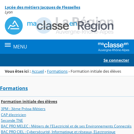
Panneau de gestion des cookies
Lycée des métiers Jacques de Flesselles
Menu de la rubrique
Contenu
Lyon
MENU
Se connecter
Vous êtes ici :
Accueil
›
Formations
›
Formation initiale des élèves
Formations
Formation initiale des élèves
3PM : 3ème Prépa-Métiers
CAP électricien
Seconde TNE
BAC PRO MELEC : Métiers de l'ELectricité et de ses Environnements Connectés
BAC PRO CIEL : Cybersécurité, Informatique et réseaux, ELectronique