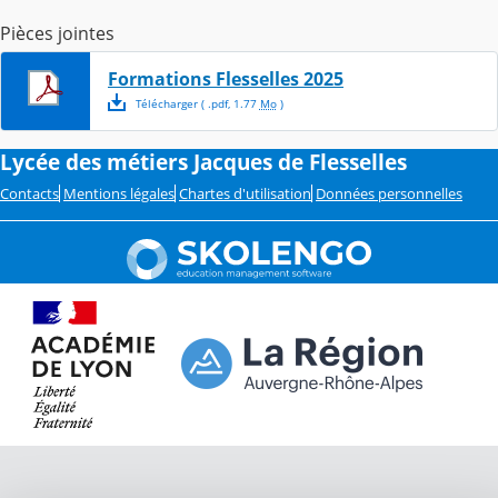
Pièces jointes
Formations Flesselles 2025
Télécharger
( .
pdf
,
1.77
Mo
)
Lycée des métiers Jacques de Flesselles
Contacts
Mentions légales
Chartes d'utilisation
Données personnelles