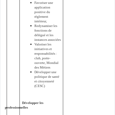
Favoriser une
application
positive du
règlement
intérieur,
Redynamiser les
fonctions de
délégué et les
instances associées
Valoriser les
initiatives et
responsabilités :
club, porte-
ouverte, Mondial
des Métiers
Développer une
politique de santé
et citoyenneté
(CESC)
Développer les
es professionnelles