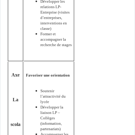
Développer les
relations LP-
Entreprise (visites
d’entreprises,
interventions en
classe)
Former et
accompagner la
recherche de stages
Axe
Favoriser une orientation
Soutenir
l’attractivité du
La
lycée
te
Développer la
liaison LP –
Collèges
(information,
scola
partenariats)
Accompagner les