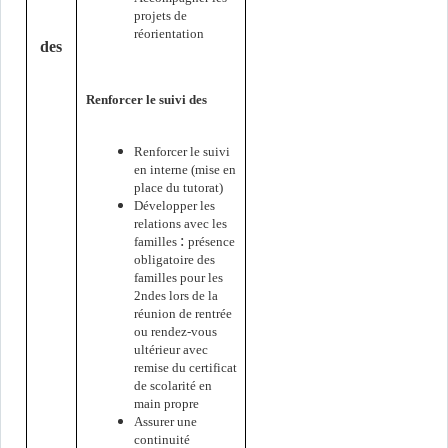
projets de
réorientation
des
s
Renforcer le suivi des
Renforcer le suivi
en interne (mise en
place du tutorat)
Développer les
relations avec les
:
familles
présence
obligatoire des
familles pour les
2ndes lors de la
réunion de rentrée
ou rendez-vous
ultérieur avec
remise du certificat
de scolarité en
main propre
Assurer une
continuité