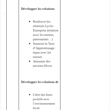
Développer les relations
ues
Renforcer les
relations Lycée-
Entreprise (relation
avec les tuteurs,
partenariats…)
Soutenir la Taxe
d’Apprentissage :
repas avec les
tuteurs
Annuaire des
anciens élèves
Développer les relations de
é
Créer des liens
positifs avec
l’environnement
local