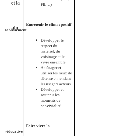
et la
FIL…)
Entretenir le climat positif
du
 l’établissement
Développer le
respect du
matériel, du
voisinage et le
vivre ensemble
Aménager et
utiliser les lieux de
détente en rendant
les usagers acteurs
Développer et
soutenir les
moments de
convivialité
Faire vivre la
té éducative