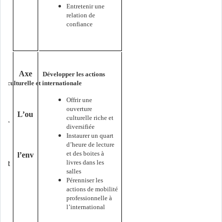
Entretenir une
relation de
confiance
Axe
Développer les actions
e culturelle et internationale
Offrir une
ouverture
L’ou
culturelle riche et
sur
diversifiée
Instaurer un quart
d’heure de lecture
et des boites à
l’env
livres dans les
ent
salles
Pérenniser les
actions de mobilité
professionnelle à
l’international