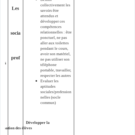
collectivement les
Les
savoirs être
es
attendus et
développer ces
compétences
relationnelles : être
socia
ponctuel, ne pas
aller aux toilettes
pendant le cours,
avoir son matériel,
prof
ne pas utiliser son
lles
téléphone
portable, travailler,
respecter les autres
Evaluer les
aptitudes
sociales/profession
nelles (socle
commun)
Développer la
ilisation des élèves