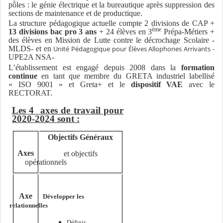
pôles : le génie électrique et la bureautique après suppression des
sections de maintenance et de productique.
La structure pédagogique actuelle compte 2 divisions de CAP +
ème
13 divisions bac pro 3 ans
+ 24 élèves en 3
Prépa-Métiers +
des élèves en Mission de Lutte contre le décrochage Scolaire -
MLDS- et en
Unité Pédagogique pour Élèves Allophones Arrivants -
UPE2A NSA-
L’établissement est engagé depuis 2008 dans la
formation
continue
en tant que membre du GRETA industriel labellisé
« ISO 9001 » et Greta+ et le
dispositif VAE
avec le
RECTORAT.
Les 4 axes de travail pour
2020-2024 sont :
Objectifs Généraux
Axes
et objectifs
opérationnels
Axe
Développer les
es relationnelles
Définir