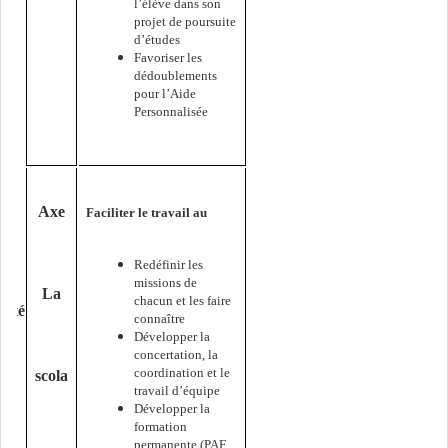
l’élève dans son
projet de poursuite
d’études
Favoriser les
dédoublements
pour l’Aide
Personnalisée
Axe
Faciliter le travail au
Redéfinir les
missions de
La
chacun et les faire
uté
connaître
Développer la
concertation, la
coordination et le
scola
travail d’équipe
Développer la
formation
permanente (PAF,