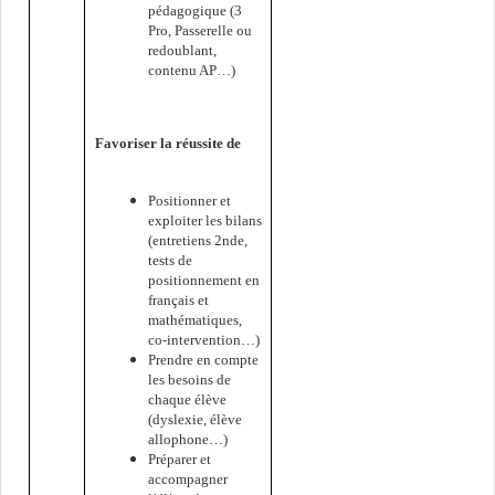
pédagogique (3
Pro, Passerelle ou
redoublant,
contenu AP…)
Favoriser la réussite de
ève
Positionner et
exploiter les bilans
(entretiens 2nde,
tests de
positionnement en
français et
mathématiques,
co-intervention…)
Prendre en compte
les besoins de
chaque élève
(dyslexie, élève
allophone…)
Préparer et
accompagner