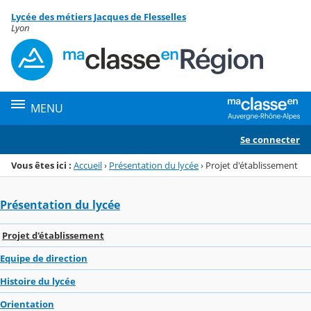
Panneau de gestion des cookies
Lycée des métiers Jacques de Flesselles
Menu de la rubrique
Contenu
Lyon
MENU
Se connecter
Vous êtes ici :
Accueil
›
Présentation du lycée
›
Projet d'établissement
Présentation du lycée
Projet d'établissement
Equipe de direction
Histoire du lycée
Orientation