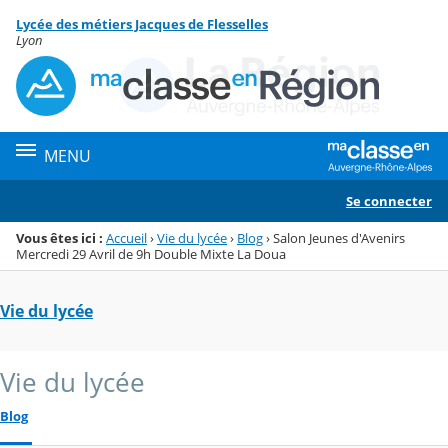
Panneau de gestion des cookies
Lycée des métiers Jacques de Flesselles
Menu de la rubrique
Contenu
Lyon
MENU
Se connecter
Vous êtes ici :
Accueil
›
Vie du lycée
›
Blog
›
Salon Jeunes d'Avenirs
Mercredi 29 Avril de 9h Double Mixte La Doua
Vie du lycée
Vie du lycée
Blog