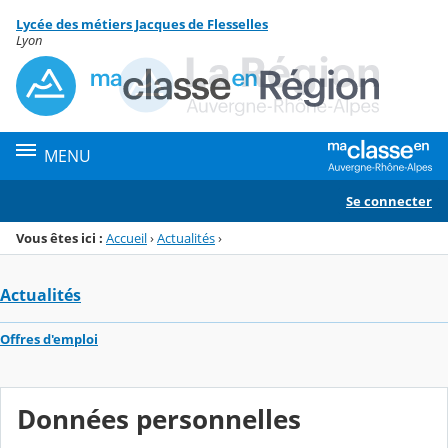
Panneau de gestion des cookies
Lycée des métiers Jacques de Flesselles
Menu de la rubrique
Contenu
Lyon
MENU
Se connecter
Vous êtes ici :
Accueil
›
Actualités
›
Actualités
Offres d'emploi
Données personnelles