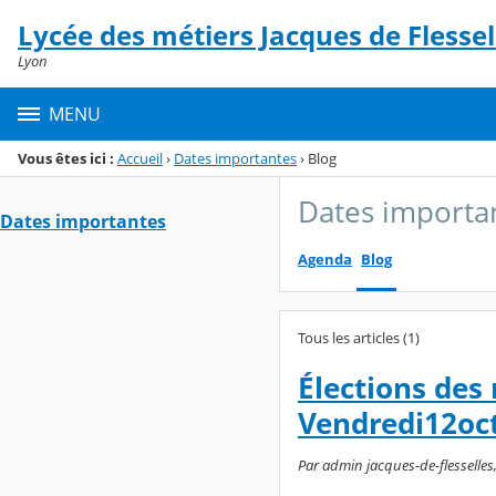
Panneau de gestion des cookies
Lycée des métiers Jacques de Flessel
Menu de la rubrique
Contenu
Lyon
MENU
Vous êtes ici :
Accueil
›
Dates importantes
›
Blog
Dates importa
Dates importantes
Agenda
Blog
Tous les articles (1)
Élections des
Vendredi12oc
Par admin jacques-de-flesselles,