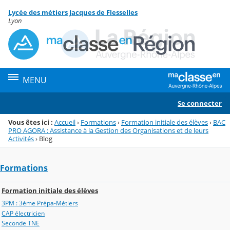
Panneau de gestion des cookies
Lycée des métiers Jacques de Flesselles
Menu de la rubrique
Contenu
Lyon
MENU
Se connecter
Vous êtes ici :
Accueil
›
Formations
›
Formation initiale des élèves
›
BAC
PRO AGORA : Assistance à la Gestion des Organisations et de leurs
Activités
›
Blog
Formations
Formation initiale des élèves
3PM : 3ème Prépa-Métiers
CAP électricien
Seconde TNE