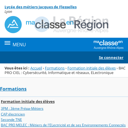
Panneau de gestion des cookies
Lycée des métiers Jacques de Flesselles
Menu de la rubrique
Contenu
Lyon
MENU
Se connecter
Vous êtes ici :
Accueil
›
Formations
›
Formation initiale des élèves
›
BAC
PRO CIEL : Cybersécurité, Informatique et réseaux, ELectronique
Formations
Formation initiale des élèves
3PM : 3ème Prépa-Métiers
CAP électricien
Seconde TNE
BAC PRO MELEC : Métiers de l'ELectricité et de ses Environnements Connectés