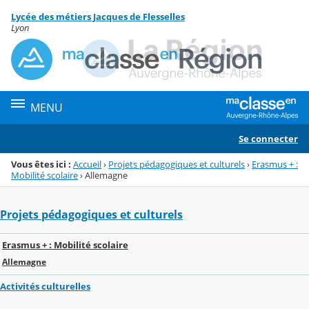
Panneau de gestion des cookies
Lycée des métiers Jacques de Flesselles
Menu de la rubrique
Contenu
Lyon
MENU
Se connecter
Vous êtes ici :
Accueil
›
Projets pédagogiques et culturels
›
Erasmus + :
Mobilité scolaire
›
Allemagne
Projets pédagogiques et culturels
Erasmus + : Mobilité scolaire
Allemagne
Activités culturelles