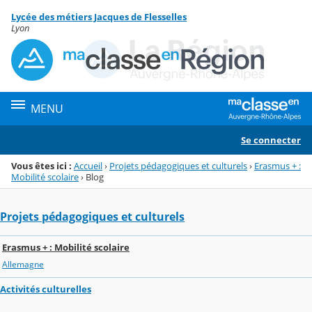
Panneau de gestion des cookies
Lycée des métiers Jacques de Flesselles
Menu de la rubrique
Contenu
Lyon
MENU
Se connecter
Vous êtes ici :
Accueil
›
Projets pédagogiques et culturels
›
Erasmus + :
Mobilité scolaire
›
Blog
Projets pédagogiques et culturels
Erasmus + : Mobilité scolaire
Allemagne
Activités culturelles