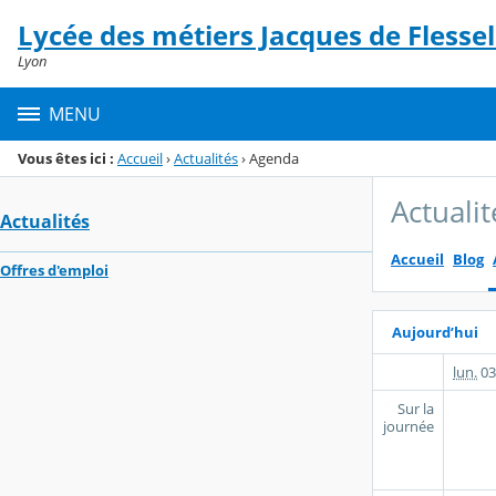
Panneau de gestion des cookies
Lycée des métiers Jacques de Flessel
Menu de la rubrique
Contenu
Lyon
MENU
Vous êtes ici :
Accueil
›
Actualités
›
Agenda
Actualit
Actualités
Accueil
Blog
Offres d'emploi
Aujourd’hui
lun.
03
Sur la
journée