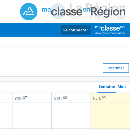
Se connecter
Imprimer
Semaine
Mois
ven.
07
sam.
08
dim.
09