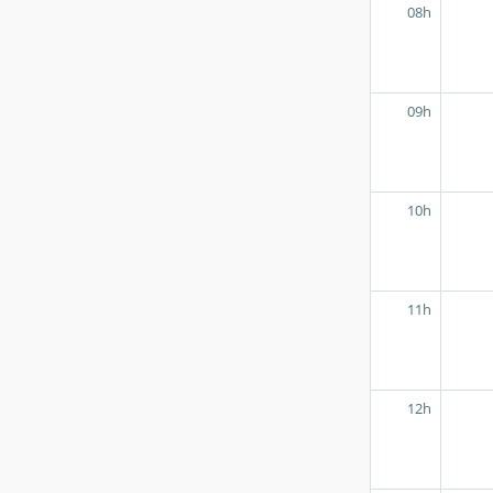
08h
09h
10h
11h
12h