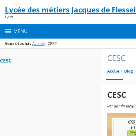
Panneau de gestion des cookies
Lycée des métiers Jacques de Flessel
Menu de la rubrique
Contenu
Lyon
MENU
Vous êtes ici :
Accueil
›
CESC
CESC
CESC
Accueil
Blog
CESC
Par admin jacque